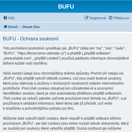
BUFU
FAQ
Registrovat
Přihlásit se
Domů
Obsah fóra
BUFU - Ochrana soukromí
Toto prohlášení podrobně vysvětluje jak „BUFU“ (dále jen “my”, “nás”, “naše”,
“BUFU”, “https://forum.brno-ultimate.cz”) a phpBB („phpBB software“,
„www.phpbb.com“, „phpBB Limited“) používá jakékoliv informace shromážděné
během každé vaší návštěvy.
Vaše osobní údaje jsou shromážděny dvěma způsoby. Prvním při vstupu na
„BUFU“, kdy phpBB vytvoří několik cookies, což jsou malé textové soubory,
které jsou stáhnuty a uloženy v dočasných souborech vašeho internetového
prohlížeče. První dvě cookies obsahují jen uživatelské-id a anonymní
identifikátor session, které je vám automaticky přiděleno phpBB softwarem.
Třetí cookie se vytvoří, jakmile začnete procházet mezi tématy na „BUFU“, a je
používána k ukládání informace, které téma jste již přečetli, což vede
k snažšímu a pohodlnějšímu pohybu po fóru.
Můžeme také vytvořit další cookies, které nepatří k phpBB software během
procházení „BUFU“, ale tyto cookies jsou mimo rozsah tohoto dokumentu, který
se zaobírá jen soubory, které vytvořilo phpBB. Druhá možnost jak můžeme