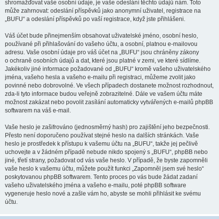
shromažďovat vaše osobní údaje, je vaše odeslání těchto údajů nám. Toto
může zahrnovat: odeslání příspěvků jako anonymní uživatel, registrace na
„BUFU“ a odeslání příspěvků po vaší registrace, když jste přihlášeni.
Váš účet bude přinejmenším obsahovat uživatelské jméno, osobní heslo,
používané při přihlašování do vašeho účtu, a osobní, platnou e-mailovou
adresu. Vaše osobní údaje pro váš účet na „BUFU“ jsou chráněny zákony
o ochraně osobních údajů a dat, které jsou platné v zemi, ve které sídlíme.
Jakékoliv jiné informace požadované od „BUFU“ kromě vašeho uživatelského
jména, vašeho hesla a vašeho e-mailu při registraci, můžeme zvolit jako
povinné nebo dobrovolné. Ve všech případech dostanete možnost rozhodnout,
zda-li tyto informace budou veřejně zobrazitelné. Dále ve vašem účtu máte
možnost zakázat nebo povolit zasílání automaticky vytvářených e-mailů phpBB
softwarem na váš e-mail.
Vaše heslo je zašifrováno (jednosměrný hash) pro zajištění jeho bezpečnosti.
Přesto není doporučeno používat stejné heslo na dalších stránkách. Vaše
heslo je prostředek k přístupu k vašemu účtu na „BUFU“, takže jej pečlivě
uchovejte a v žádném případě nebude nikdo spojený s „BUFU“, phpBB nebo
jiné, třetí strany, požadovat od vás vaše heslo. V případě, že byste zapomněli
vaše heslo k vašemu účtu, můžete použít funkci „Zapomněl jsem své heslo“
poskytovanou phpBB softwarem. Tento proces po vás bude žádat zadaní
vašeho uživatelského jména a vašeho e-mailu, poté phpBB software
vygeneruje heslo nové a zašle vám ho, abyste se mohli přihlásit ke svému
účtu.