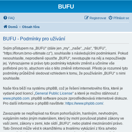
BUFU
FAQ
Registrovat
Přihlásit se
Domů
Obsah fóra
BUFU - Podmínky pro užívání
Svým přístupem na „BUFU“ (dále jen „my“, „naše“, „nás“, “BUFU”,
“https://forum.brno-ultimate.cz”), souhlasíte s následujícími podmínkami. Pokud
nesouhlasíte, neprodleně opusťte „BUFU“, nevstupujte na něj a nepoužívejte
jej. Vyhrazujeme si právo tyto podmínky kdykoliv změnit a učiníme vše
potřebné pro to, abychom vás o této změně informovali. Přesto je rozumné tyto
podmínky průběžně sledovat vzhledem k tomu, že používáním „BUFU“ s nimi
souhlasíte.
Naše fóra běží na systému phpBB, což je řešení internetového fóra, které je
vydané pod licencí „
General Public License
“ a které je možno stáhnout z
www.phpbb.com
. phpBB software pouze zprostředkovává internetové diskuze.
Pro další informace o phpBB navštivte:
https://www.phpbb.com/
.
Zavazujete se nepřispívat na fórum pohoršujícím, hanlivým, nevhodným,
vulgárním nebo jiným materiálem, který by mohl porušovat platné zákony ve
vaší zemi, zákony v zemi, kde sídlí „BUFU“, nebo platné mezinárodní právo.
Tato činnost může vést k okamžitému a trvalému vykázání z fóra a/nebo