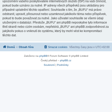
upozornění vašeho poskytovatele internetových služeb (ISP) na vaši činnost,
pokud bude uznáno za nutné. IP adresy všech příspěvků jsou ukládány pro
případné uplatnění těchto opatření. Souhlasíte s tím, že „BUFU“ má právo
odstranit, upravit, přesunout nebo uzamknout jakékoliv téma nebo příspěvek,
pokud to bude považovat za nutné. Jako uživatel souhlasíte se všemi údaji
uloženými v databázi. Přestože „BUFU“ ani phpBB neposkytne tyto informace
třetí straně nebo cizím osobám, nepřebírá „BUFU“ ani phpBB zodpovědnost za
jakýkoliv pokus o vniknutí do systému, který by mohl vést ke kompromitaci
těchto dat.
Domů
Obsah fóra
Smazat cookies
Všechny časy jsou v
UTC+02:00
Založeno na
phpBB
® Forum Software © phpBB Limited
Český překlad –
phpBB.cz
Soukromí
|
Podmínky