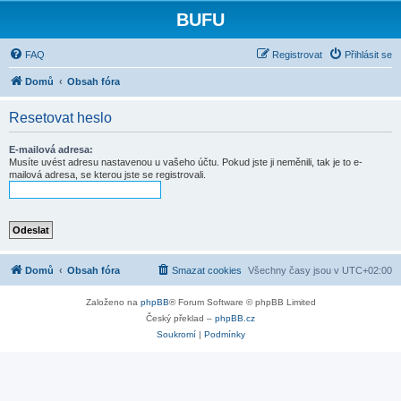
BUFU
FAQ
Registrovat
Přihlásit se
Domů
Obsah fóra
Resetovat heslo
E-mailová adresa:
Musíte uvést adresu nastavenou u vašeho účtu. Pokud jste ji neměnili, tak je to e-
mailová adresa, se kterou jste se registrovali.
Domů
Obsah fóra
Smazat cookies
Všechny časy jsou v
UTC+02:00
Založeno na
phpBB
® Forum Software © phpBB Limited
Český překlad –
phpBB.cz
Soukromí
|
Podmínky